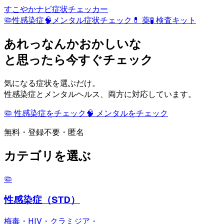
すこやかナビ
症状チェッカー
🦠
性感染症
🧠
メンタル
症状チェック
💊 薬
🧪 検査キット
あれっなんかおかしいな
と思ったら今すぐチェック
気になる症状を選ぶだけ。
性感染症とメンタルヘルス、両方に対応しています。
🦠 性感染症をチェック
🧠 メンタルをチェック
無料・登録不要・匿名
カテゴリを選ぶ
🦠
性感染症（STD）
梅毒・HIV・クラミジア・