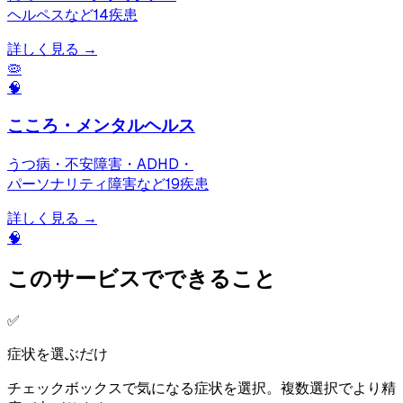
ヘルペスなど
14
疾患
詳しく見る →
🦠
🧠
こころ・メンタルヘルス
うつ病・不安障害・ADHD・
パーソナリティ障害など
19
疾患
詳しく見る →
🧠
このサービスでできること
✅
症状を選ぶだけ
チェックボックスで気になる症状を選択。複数選択でより精